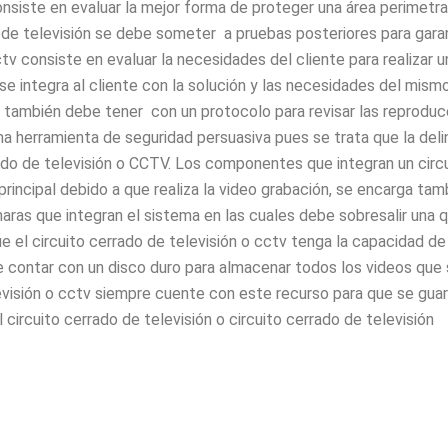
onsiste en evaluar la mejor forma de proteger una área perimetral
ado de televisión se debe someter a pruebas posteriores para gara
ctv consiste en evaluar la necesidades del cliente para realizar 
se integra al cliente con la solución y las necesidades del mismo
al también debe tener con un protocolo para revisar las reprodu
una herramienta de seguridad persuasiva pues se trata que la deli
ado de televisión o CCTV. Los componentes que integran un circu
incipal debido a que realiza la video grabación, se encarga tambi
aras que integran el sistema en las cuales debe sobresalir una q
e el circuito cerrado de televisión o cctv tenga la capacidad de 
be contar con un disco duro para almacenar todos los videos que 
levisión o cctv siempre cuente con este recurso para que se guar
l circuito cerrado de televisión o circuito cerrado de televisión