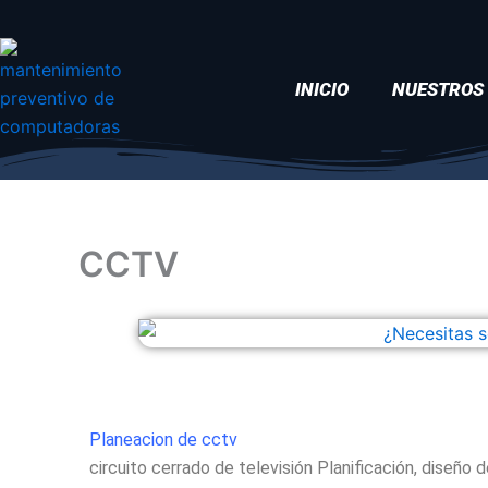
Ir
al
contenido
INICIO
NUESTROS 
CCTV
Planeacion de cctv
circuito cerrado de televisión Planificación, diseño